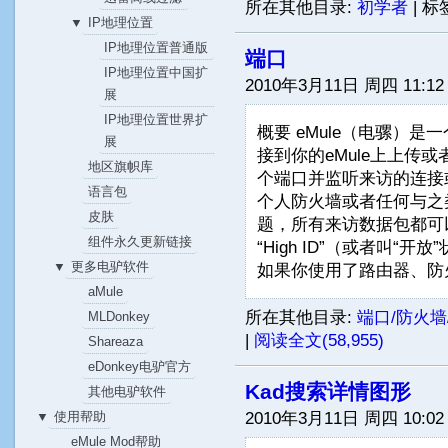
所在其他目录:
初学者
|
标
IP地理位置
▼
IP地理位置普通版
端口
IP地理位置中国扩
2010年3月11日 周四 11:12
展
IP地理位置世界扩
概要 eMule（电骡）
展
接到你的eMule上上传或
地区旗帜库
个端口并监听来访的连接
语言包
个人防火墙或者任何与之
皮肤
题，所有来访数据包都可以
组件永久更新链接
“High ID”（或者叫
更多电驴软件
▼
如果你使用了路由器、防火
aMule
所在其他目录:
端口/防火墙
MLDonkey
|
阅读全文(58,955)
Shareaza
eDonkey电驴官方
Kad搜索详情图形
其他电驴软件
2010年3月11日 周四 10:02
使用帮助
▼
eMule Mod帮助