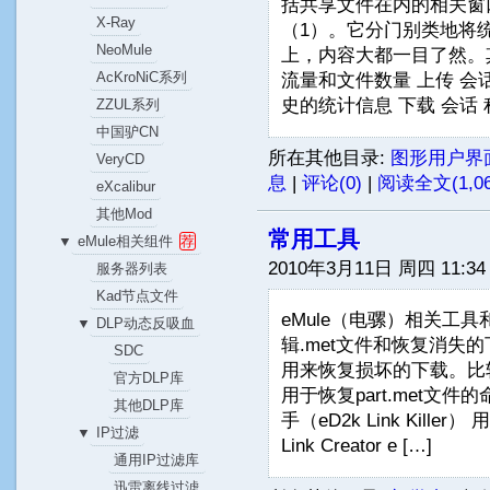
括共享文件在内的相关窗
X-Ray
（1）。它分门别类地将
NeoMule
上，内容大都一目了然。
AcKroNiC系列
流量和文件数量 上传 会
史的统计信息 下载 会话 积
ZZUL系列
中国驴CN
所在其他目录:
图形用户界
VeryCD
息
|
评论(0)
|
阅读全文(1,06
eXcalibur
其他Mod
常用工具
eMule相关组件
荐
▼
2010年3月11日 周四 11:34
服务器列表
Kad节点文件
eMule（电骡）相关工具和
DLP动态反吸血
▼
辑.met文件和恢复消失的下
SDC
用来恢复损坏的下载。比较容易
官方DLP库
用于恢复part.met文件
其他DLP库
手（eD2k Link Kil
IP过滤
▼
Link Creator e […]
通用IP过滤库
迅雷离线过滤