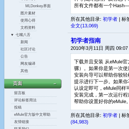
所有文件都有一个Hash—
MLDonkey界面
图片素材
所在其他目录:
初学者
|
标
使用心得
全文(13,069)
文档资料
七嘴八舌
▼
初学者指南
新闻
2010年3月11日 周四 09:07
社区讨论
公告
下载并且安装 从eMule
网友编译
骡）。如果你是第一次使用
其他
安装向导可以帮助你较轻松
提示进行下一步。如果你
页面
－
认设定即可，eMule同
留言板
安装完成，第一次运行程
评论标签用法
帮助你设置好你的eMule。
投稿
所在其他目录:
初学者
|
标
eMule官方版中文帮助
(84,983)
友情链接
联系我们