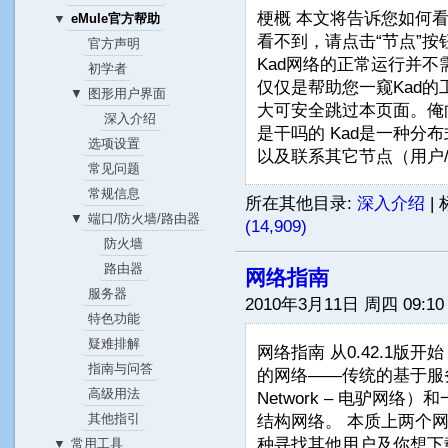
梗概 本文将告诉您如何看
eMule官方帮助
▼
看不到，请点击“节点”
官方声明
Kad网络的正常运行并
初学者
仅仅是帮助您一窥Kad
图形用户界面
▼
大可安全跳过本页面。俺向
深入介绍
是干吗的 Kad是一种分
选项设置
以及联系其它节点（用户/
常见问题
常规信息
所在其他目录:
深入介绍
|
端口/防火墙/路由器
▼
(14,909)
防火墙
路由器
网络指南
服务器
2010年3月11日 周四 09:10
特色功能
疑难排解
网络指南 从0.42.1版
指南与问答
的网络——传统的基于服务器的
高级用法
Network – 电驴网络
结构网络。 本质上两个
其他指引
种寻找其他用户及你想下
常用工具
▼