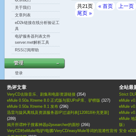
共21页
« 首页
上一页
关于我们
尾页 »
文章列表
eD2k链接在线分析验证工
具
电驴服务器列表文件
server.met解析工具
RSS订阅帮助
管理
－
登录
热评文章
全站最
VeryCD去除音乐、剧集和电影资源链接
(354)
Strict D
eMule 0.50a Xtreme 8.0 正式版与双UPnP库、驴榜版
(327)
eMule 
eMule 0.50a Xtreme 8.1 发布
(296)
eMule v
迅雷与旋风离线及资源服务器IP过滤列表[120818补充更新]
eMule v
(289)
eMule 地
揭开所谓种子搜索神器p2psearcher的面纱
(266)
版）
VeryCD对eMule/电驴/电骡/VeryCD/easyMule等词的混淆性宣传
安全 eD2