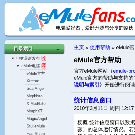
主页
»
使用帮助
»
eMule
目录索引
－
电驴最新发布
荐
eMule官方帮助
▼
eMule电骡
荐
▼
官方eMule网站（
emule-pro
eMule官方
eMule官方的帮助与支持
Xtreme
说明与索引
》开始进行阅
ScarAngel
Mephisto
统计信息窗口
X Mod/Lite
2010年3月11日 周四 12:17
MorphXT
MagicAngel
梗概 统计信息窗口以数据
StulleMule
骡）的总体运行情况。若
EastShare