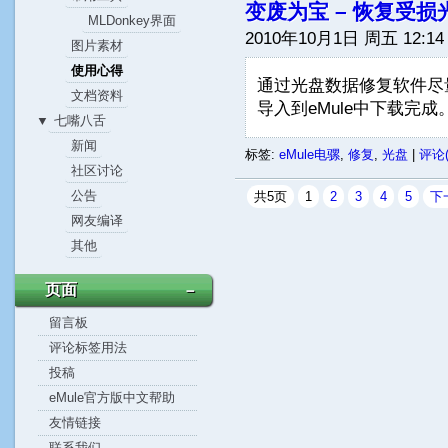
变废为宝 – 恢复受
MLDonkey界面
2010年10月1日 周五 12:14
图片素材
使用心得
通过光盘数据修复软件尽
文档资料
导入到eMule中下载完成
七嘴八舌
▼
新闻
标签:
eMule电骡
,
修复
,
光盘
|
评论(
社区讨论
公告
共5页
1
2
3
4
5
下
网友编译
其他
页面
－
留言板
评论标签用法
投稿
eMule官方版中文帮助
友情链接
联系我们