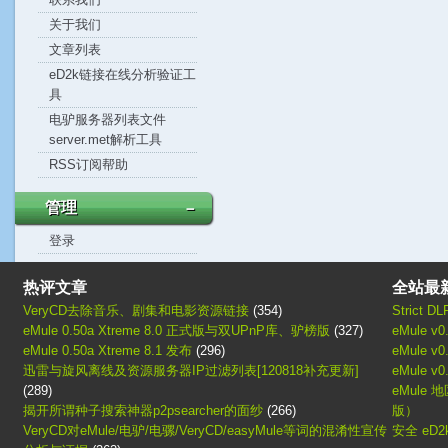
关于我们
文章列表
eD2k链接在线分析验证工
具
电驴服务器列表文件
server.met解析工具
RSS订阅帮助
管理
－
登录
热评文章
全站最
VeryCD去除音乐、剧集和电影资源链接
(354)
Strict D
eMule 0.50a Xtreme 8.0 正式版与双UPnP库、驴榜版
(327)
eMule 
eMule 0.50a Xtreme 8.1 发布
(296)
eMule v
迅雷与旋风离线及资源服务器IP过滤列表[120818补充更新]
eMule v
(289)
eMule 地
揭开所谓种子搜索神器p2psearcher的面纱
(266)
版）
VeryCD对eMule/电驴/电骡/VeryCD/easyMule等词的混淆性宣传
安全 eD2