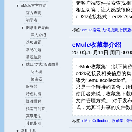
驴客户端软件搜索查找相关
eMule官方帮助
▼
相互切换，让人感觉很麻烦。
官方声明
eD2k链接格式：ed2k://|sear
初学者
图形用户界面
▼
标签:
emule搜索
,
划词搜索
,
浏览器
深入介绍
选项设置
eMule收藏集介绍
常见问题
2010年11月11日 周四 00:0
常规信息
端口/防火墙/路由器
▼
“eMule收藏集”（以下
防火墙
ed2k链接及相关信息的
路由器
缀为“.emulecollec
只是一个链接的集合，所
服务器
使用者来说，收藏集下载
特色功能
文件管理方式。 对于发
疑难排解
式，尤其当共享的文件数目
指南与问答
高级用法
标签:
eMuleCollection
,
收藏集
|
评论
其他指引
常用工具
▼