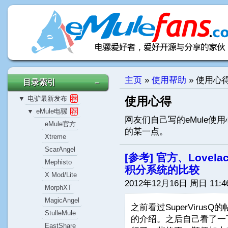
主页
»
使用帮助
»
使用心
目录索引
－
电驴最新发布
荐
使用心得
▼
eMule电骡
荐
▼
网友们自己写的eMule使
eMule官方
的某一点。
Xtreme
ScarAngel
[参考] 官方、Lovelac
Mephisto
积分系统的比较
X Mod/Lite
2012年12月16日 周日 11:4
MorphXT
MagicAngel
之前看过SuperViru
StulleMule
的介绍。之后自己看了一下S
EastShare