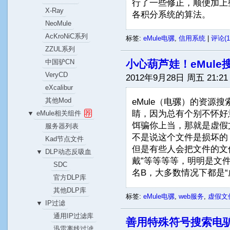
行了一些修正，顺便加上
X-Ray
各积分系统的算法。
NeoMule
AcKroNiC系列
标签:
eMule电骡
,
信用系统
|
评论(1
ZZUL系列
小心葫芦娃！eMul
中国驴CN
VeryCD
2012年9月28日 周五 21:21
eXcalibur
其他Mod
eMule（电骡）的资源
睛，因为总有个别不怀好
eMule相关组件
荐
▼
饵骗你上当，那就是虚假
服务器列表
不是说这个文件是损坏的
Kad节点文件
但是有些人会把文件的文件
DLP动态反吸血
▼
戴”等等等等，明明是文
SDC
名B，大多数情况下都是“虚
官方DLP库
其他DLP库
标签:
eMule电骡
,
web服务
,
虚假文
IP过滤
▼
通用IP过滤库
善用特殊符号搜索电
迅雷离线过滤