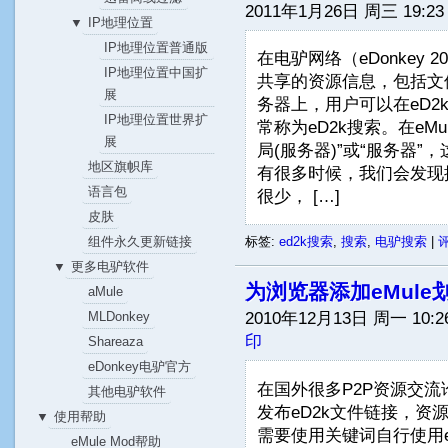
2011年1月26日 周三 19:23
IP地理位置
▼
IP地理位置普通版
在电驴网络（eDonkey 2
IP地理位置中国扩
共享的资源信息，包括文件
展
务器上，用户可以在eD
IP地理位置世界扩
常称为eD2k搜索。在eM
展
局(服务器)”或“服务器”
地区旗帜库
有很多时候，我们会发现
语言包
很少， […]
皮肤
组件永久更新链接
标签:
ed2k搜索
,
搜索
,
电驴搜索
|
评
更多电驴软件
▼
为浏览器添加eMule
aMule
2010年12月13日 周一 10:2
MLDonkey
印
Shareaza
eDonkey电驴官方
在国外很多P2P资源交
其他电驴软件
发布eD2k文件链接，
使用帮助
▼
需要使用关键词自行使用eMu
eMule Mod帮助